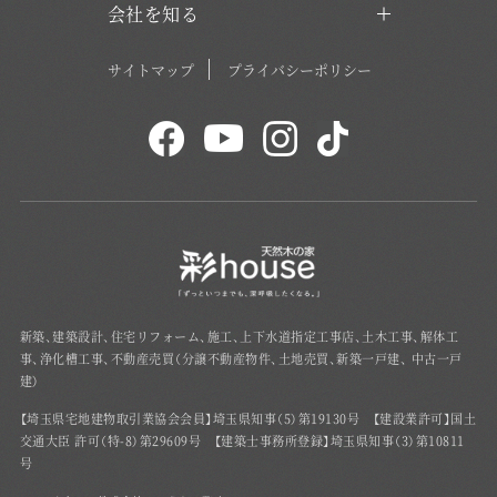
会社を知る
サイトマップ
プライバシーポリシー
新築、建築設計、住宅リフォーム、施工、上下水道指定工事店、土木工事、解体工
事、浄化槽工事、不動産売買（分譲不動産物件、土地売買、新築一戸建、 中古一戸
建）
【埼玉県宅地建物取引業協会会員】埼玉県知事（5）第19130号 【建設業許可】国土
交通大臣 許可（特-8）第29609号 【建築士事務所登録】埼玉県知事（3）第10811
号