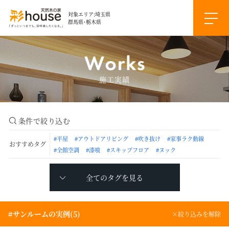
対象エリア:埼玉県
群馬県・栃木県
施工実績
条件で絞り込む
#平屋
#アウトドアリビング
#吹き抜け
#家事ラク動線
おすすめタグ
#全館空調
#漆喰
#スキップフロア
#ヌック
全てのタグを見る
#サンルームの実例(5)
×絞り込みを解除