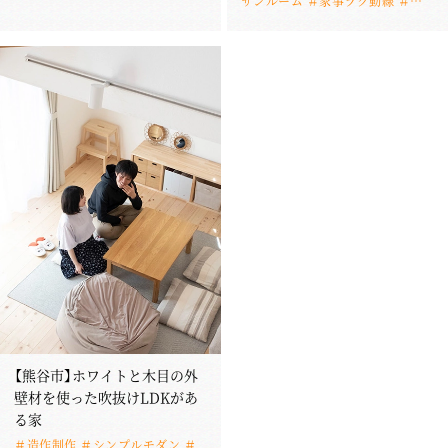
サンルーム ＃家事ラク動線 ＃ナ
チュラル ＃熊谷市
【熊谷市】ホワイトと木目の外
壁材を使った吹抜けLDKがあ
る家
＃造作制作 ＃シンプルモダン ＃