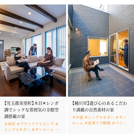
【児玉郡美里町】木目✕レンガ
【桶川市】遊び心のあるこだわ
調でシックな雰囲気の全館空
り満載の自然素材の家
調搭載の家
＃中庭 ＃シンプルモダン ＃サン
ルーム ＃家事ラク動線 ＃パント
＃和室 ＃アウトドアリビング ＃
リー ＃全館空調 ＃梁見せ天井 ＃
シンプルモダン ＃サンルーム ＃