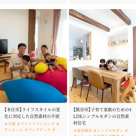
ペニンシュラキッチン ＃小上がり
ウッドデッキ ＃吹き抜け ＃全館
和室 ＃漆喰 ＃桶川市
空調 ＃ペニンシュラキッチン ＃
児玉郡美里町
【本庄市】ライフスタイルの変
【熊谷市】子育て家族のための4
化に対応した自然素材の平屋
LDKシンプルモダンの自然素
材住宅
＃平屋 ＃アウトドアリビング ＃
サンルーム ＃ウッドデッキ ＃ナ
＃造作制作 ＃シンプルモダン ＃
チュラル