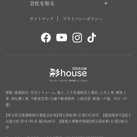
会社を知る
サイトマップ
プライバシーポリシー
新築、建築設計、住宅リフォーム、施工、上下水道指定工事店、土木工事、解体工
事、浄化槽工事、不動産売買（分譲不動産物件、土地売買、新築一戸建、 中古一戸
建）
【埼玉県宅地建物取引業協会会員】埼玉県知事（5）第19130号 【建設業許可】国土
交通大臣 許可（特-8）第29609号 【建築士事務所登録】埼玉県知事（3）第10811
号