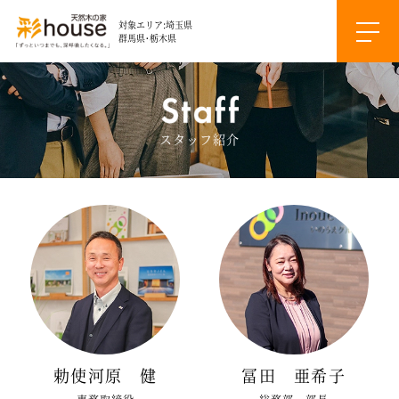
対象エリア:埼玉県
群馬県・栃木県
スタッフ紹介
勅使河原 健
冨田 亜希子