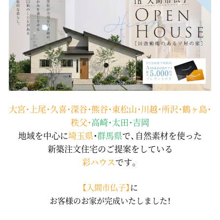
大宮・上尾・久喜・深谷・熊谷・東松山・川越・所沢・鶴ヶ島・
秩父・
高崎・太田・吉岡
地域を中心に
埼玉県
・
群馬県
で、自然素材を使った
新築注文住宅のご提案をしている
彩ハウス
です。
【入間市仏子】
に
お客様のお家が完成いたしました！