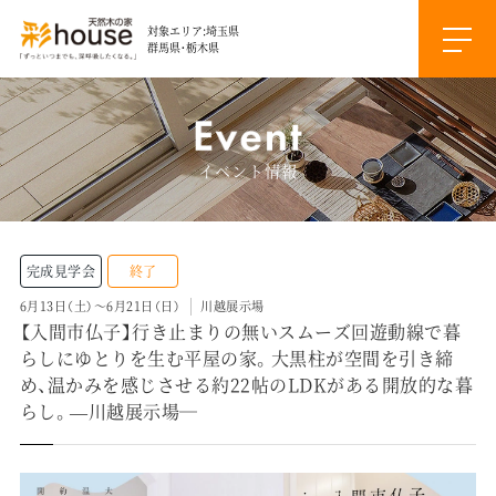
対象エリア:埼玉県
群馬県・栃木県
イベント情報
完成見学会
終了
6月13日（土）～6月21日（日）
川越展示場
【入間市仏子】行き止まりの無いスムーズ回遊動線で暮
らしにゆとりを生む平屋の家。大黒柱が空間を引き締
め、温かみを感じさせる約22帖のLDKがある開放的な暮
らし。—川越展示場―